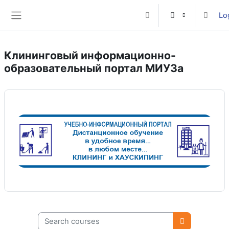
Skip to main content
Lo
Toggle search input
Side panel
Клининговый информационно-
образовательный портал МИУЗа
Search courses