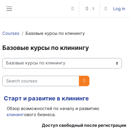
Skip to main content
Log in
Toggle search input
Side panel
Courses
Базовые курсы по клинингу
Базовые курсы по клинингу
Course categories
Search courses
Search courses
Старт и развитие в клининге
Обзор возможностей по началу и развитию
клининг
ового бизнеса.
Доступ свободный после регистрации