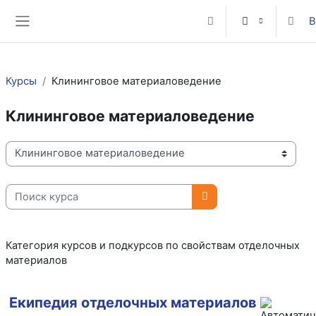
Перейти к основному содержанию
В
Изменить данные пои
Боковая панель
Курсы
Клининговое материаловедение
Клининговое материаловедение
Категории курсов
Поиск курса
Поиск курса
Категория курсов и подкурсов по свойствам отделочных
материалов
Екипедия отделочных материалов